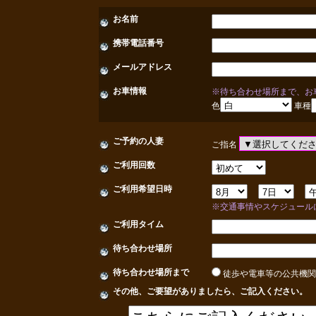
お名前
携帯電話番号
メールアドレス
お車情報
※待ち合わせ場所まで、お
色
車種
ご予約の人妻
ご指名
ご利用回数
ご利用希望日時
※交通事情やスケジュール
ご利用タイム
待ち合わせ場所
待ち合わせ場所まで
徒歩や電車等の公共機
その他、ご要望がありましたら、ご記入ください。